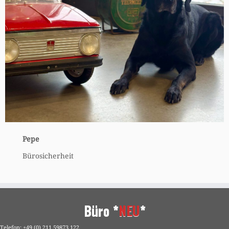
Pepe
Bürosicherheit
Büro *
NEU
*
Telefon: +49 (0) 211 59873 122